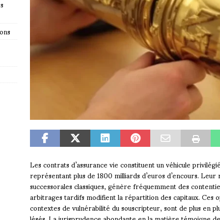
es
ions
Les contrats d’assurance vie constituent un véhicule privilég
représentant plus de 1800 milliards d’euros d’encours. Leur r
successorales classiques, génère fréquemment des contentieu
arbitrages tardifs modifient la répartition des capitaux. Ces 
contextes de vulnérabilité du souscripteur, sont de plus en pl
lésés. La jurisprudence abondante en la matière témoigne des