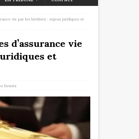
ance vie par les héritiers : enjeux juridiques et
es d’assurance vie
juridiques et
s fermés