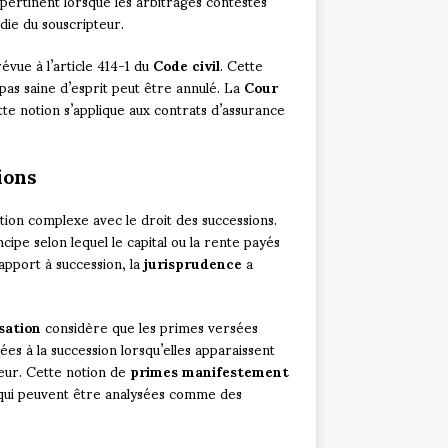
pertinent lorsque les arbitrages contestés
die du souscripteur.
évue à l’article 414-1 du
Code civil
. Cette
 pas saine d’esprit peut être annulé. La
Cour
tte notion s’applique aux contrats d’assurance
ions
ation complexe avec le droit des successions.
cipe selon lequel le capital ou la rente payés
apport à succession, la
jurisprudence
a
sation
considère que les primes versées
ées à la succession lorsqu’elles apparaissent
eur. Cette notion de
primes manifestement
 qui peuvent être analysées comme des