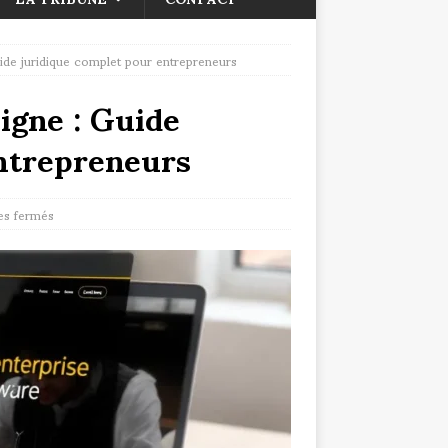
uide juridique complet pour entrepreneurs
ligne : Guide
ntrepreneurs
s fermés