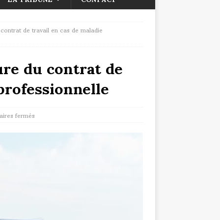
 contrat de travail en cas de maladie
ure du contrat de
professionnelle
ires fermés