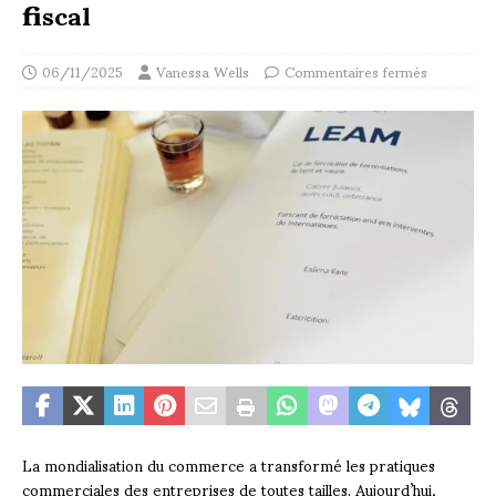
fiscal
06/11/2025
Vanessa Wells
Commentaires fermés
La mondialisation du commerce a transformé les pratiques
commerciales des entreprises de toutes tailles. Aujourd’hui,