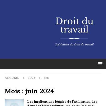
ACCUEIL
2024
juin
Mois :
juin 2024
Les implications légales de l’utilisation des
données biométriques : un enjeu majeur