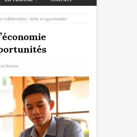
e collaborative : défis et opportunités
l’économie
pportunités
es fermés