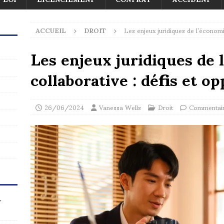
ACCUEIL
DROIT
Les enjeux juridiques de l’économi
Les enjeux juridiques de 
collaborative : défis et o
26/06/2024
Vanessa Wells
Droit
Commentair
r