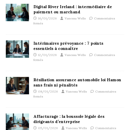
Digital River Ireland : intermédiaire de
paiement ou marchand
16/01/2026
Vanessa Wells
Commentaires
fermés
Intérimaires prévoyance : 7 points
essentiels à connaître
12/01/2026
Vanessa Wells
Commentaires
fermés
Résiliation assurance automobile loi Hamon
sans frais ni pénalités
08/01/2026
Vanessa Wells
Commentaires
fermés
Affacturage : la boussole légale des
dirigeants d’entreprise
05/01/2026
Vanessa Wells
Commentaires