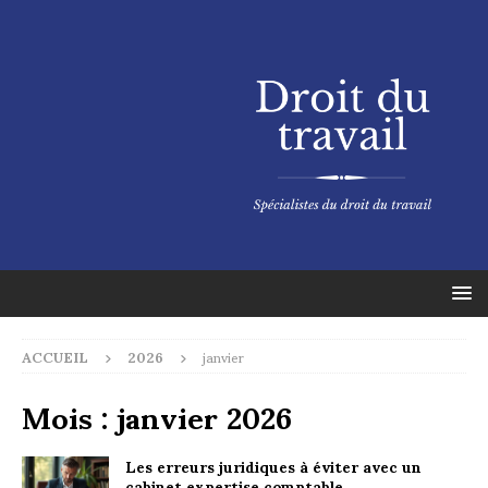
ACCUEIL
2026
janvier
Mois :
janvier 2026
Les erreurs juridiques à éviter avec un
cabinet expertise comptable