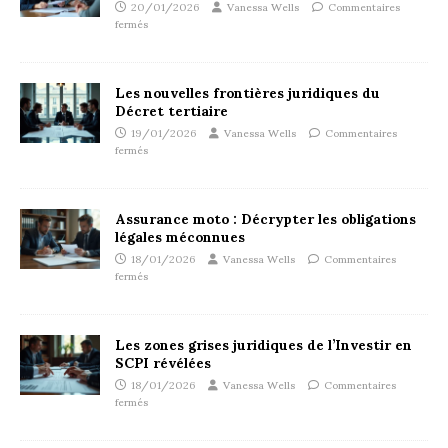
20/01/2026
Vanessa Wells
Commentaires
fermés
Les nouvelles frontières juridiques du
Décret tertiaire
19/01/2026
Vanessa Wells
Commentaires
fermés
Assurance moto : Décrypter les obligations
légales méconnues
18/01/2026
Vanessa Wells
Commentaires
fermés
Les zones grises juridiques de l’Investir en
SCPI révélées
18/01/2026
Vanessa Wells
Commentaires
fermés