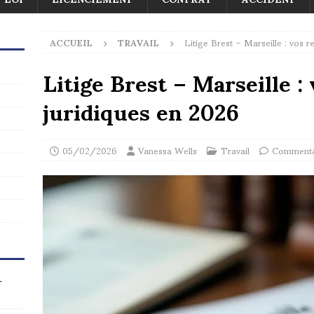
ACCUEIL
TRAVAIL
Litige Brest – Marseille : vos 
Litige Brest – Marseille :
juridiques en 2026
05/02/2026
Vanessa Wells
Travail
Commenta
r