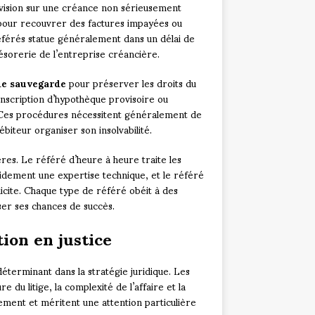
ovision sur une créance non sérieusement
 pour recouvrer des factures impayées ou
éférés statue généralement dans un délai de
sorerie de l’entreprise créancière.
de sauvegarde
pour préserver les droits du
inscription d’hypothèque provisoire ou
. Ces procédures nécessitent généralement de
biteur organiser son insolvabilité.
ères. Le référé d’heure à heure traite les
idement une expertise technique, et le référé
licite. Chaque type de référé obéit à des
iser ses chances de succès.
ion en justice
éterminant dans la stratégie juridique. Les
 du litige, la complexité de l’affaire et la
rement et méritent une attention particulière