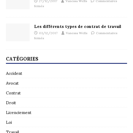
27/12/2017
Vanessa Wells
Commentaires
fermés
Les différents types de contrat de travail
03/12/2017
Vanessa Wells
Commentaires
fermés
CATÉGORIES
Accident
Avocat
Contrat
Droit
Licenciement
Loi
Travail