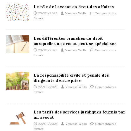
Le rôle de l’avocat en droit des affaires
23/01/2023
Vanessa Wells
Commentaires
fermés
Les différentes branches du droit
auxquelles un avocat peut se spécialiser
23/01/2023
Vanessa Wells
Commentaires
fermés
La responsabilité civile et pénale des
dirigeants d’entreprise
22/01/2023
Vanessa Wells
Commentaires
fermés
Les tarifs des services juridiques fournis par
un avocat
22/01/2023
Vanessa Wells
Commentaires
fermés